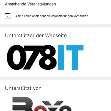
Anstehende Veranstaltungen
Es sind keine anstehenden Veranstaltungen vorhanden.
H
i
n
w
e
Unterstützer der Webseite
i
s
Unterstützt von