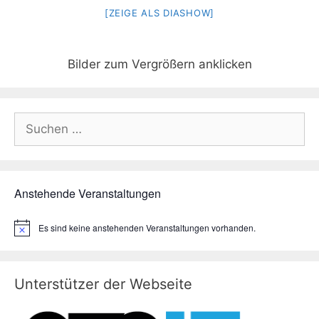
[ZEIGE ALS DIASHOW]
Bilder zum Vergrößern anklicken
Suchen
nach:
Anstehende Veranstaltungen
Es sind keine anstehenden Veranstaltungen vorhanden.
H
i
n
w
e
Unterstützer der Webseite
i
s