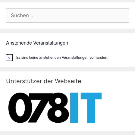
Suchen
nach:
Anstehende Veranstaltungen
Es sind keine anstehenden Veranstaltungen vorhanden.
H
i
n
w
e
Unterstützer der Webseite
i
s