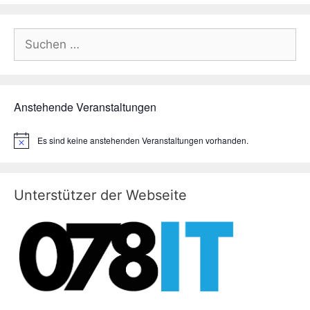
Suchen
nach:
Anstehende Veranstaltungen
Es sind keine anstehenden Veranstaltungen vorhanden.
H
i
n
w
e
Unterstützer der Webseite
i
s