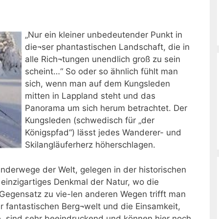
„Nur ein kleiner unbedeutender Punkt in
die¬ser phantastischen Landschaft, die in
alle Rich¬tungen unendlich groß zu sein
scheint…“ So oder so ähnlich fühlt man
sich, wenn man auf dem Kungsleden
mitten in Lappland steht und das
Panorama um sich herum betrachtet. Der
Kungsleden (schwedisch für „der
Königspfad“) lässt jedes Wanderer- und
Skilangläuferherz höherschlagen.
anderwege der Welt, gelegen in der historischen
einzigartiges Denkmal der Natur, wo die
 Gegensatz zu vie-len anderen Wegen trifft man
r fantastischen Berg¬welt und die Einsamkeit,
he, sind sehr beeindruckend und können hier noch