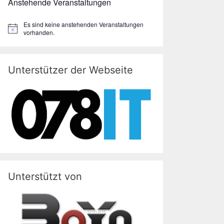
Anstehende Veranstaltungen
Es sind keine anstehenden Veranstaltungen
H
vorhanden.
i
n
w
e
Unterstützer der Webseite
i
s
Unterstützt von