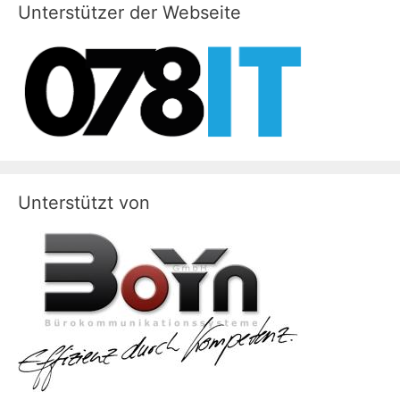
e
Unterstützer der Webseite
i
s
Unterstützt von