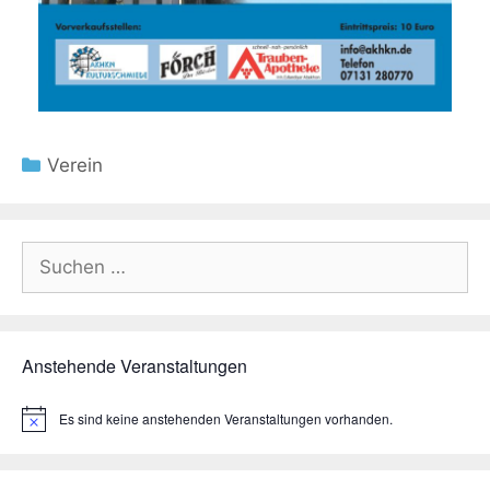
Kategorien
Verein
Suchen
nach:
Anstehende Veranstaltungen
Es sind keine anstehenden Veranstaltungen vorhanden.
H
i
n
w