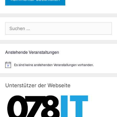
Suchen
nach:
Anstehende Veranstaltungen
Es sind keine anstehenden Veranstaltungen vorhanden.
H
i
n
w
e
Unterstützer der Webseite
i
s