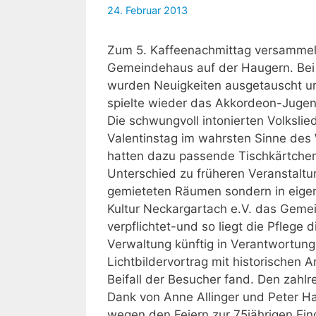
24. Februar 2013
Zum 5. Kaffeenachmittag versammelt
Gemeindehaus auf der Haugern. Bei 
wurden Neuigkeiten ausgetauscht u
spielte wieder das Akkordeon-Jugend
Die schwungvoll intonierten Volksli
Valentinstag im wahrsten Sinne des 
hatten dazu passende Tischkärtchen
Unterschied zu früheren Veranstaltu
gemieteten Räumen sondern in eigen
Kultur Neckargartach e.V. das Gemei
verpflichtet-und so liegt die Pflege 
Verwaltung künftig in Verantwortung
Lichtbildervortrag mit historischen
Beifall der Besucher fand. Den zahl
Dank von Anne Allinger und Peter Ha
wegen den Feiern zur 75jährigen Ei