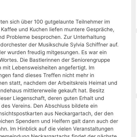
en sich über 100 gutgelaunte Teilnehmer im
Kaffee und Kuchen liefen muntere Gespräche,
nd Probleme besprochen. Zur Unterhaltung
orchester der Musikschule Sylvia Schiffner auf.
eder wurden freudig mitgesungen. Es war ein
Wortes. Die Bastlerinnen der Seniorengruppe
 mit Lebensweisheiten angefertigt. Im
ngen fand dieses Treffen nicht mehr in
en statt, nachdem der Arbeitskreis Heimat und
ndehaus mittlererweile gekauft hat. Besitz
dieser Liegenschaft, deren guten Erhalt und
 des Vereins. Den Abschluss bildete ein
 Ansichtspostkarten aus Neckargartach, der den
reichen Spendern und Helfern galt dann auch der
hn. Im Hinblick auf die vielen Veranstaltungen
ngemeindung Neckargartachs findet der nächste