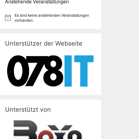
Anstehende Veranstaltungen
Es sind keine anstehenden Veranstaltungen
H
vorhanden.
i
n
w
e
Unterstützer der Webseite
i
s
Unterstützt von