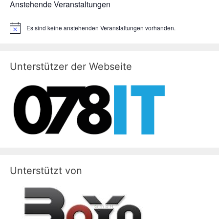
Anstehende Veranstaltungen
Es sind keine anstehenden Veranstaltungen vorhanden.
H
i
n
w
e
Unterstützer der Webseite
i
s
Unterstützt von