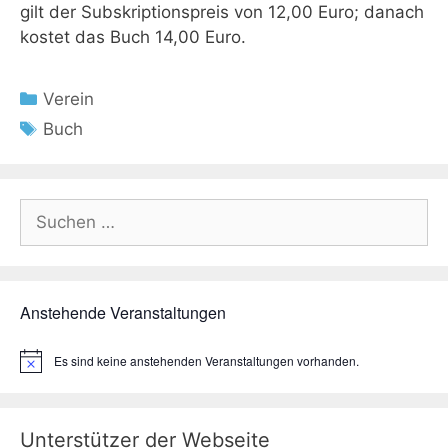
gilt der Subskriptionspreis von 12,00 Euro; danach
kostet das Buch 14,00 Euro.
Kategorien
Verein
Schlagwörter
Buch
Suchen
nach:
Anstehende Veranstaltungen
Es sind keine anstehenden Veranstaltungen vorhanden.
H
i
n
w
e
Unterstützer der Webseite
i