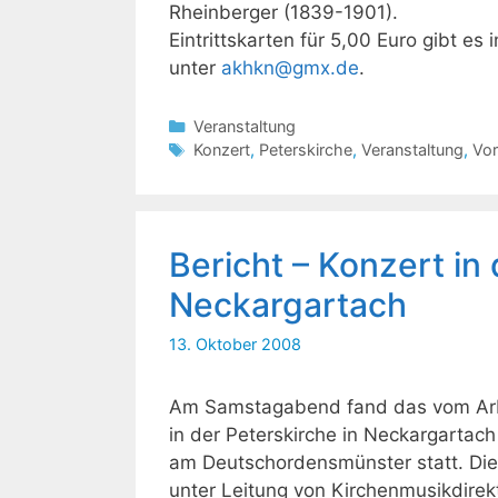
Rheinberger (1839-1901).
Eintrittskarten für 5,00 Euro gibt es
unter
akhkn@gmx.de
.
Kategorien
Veranstaltung
Schlagwörter
Konzert
,
Peterskirche
,
Veranstaltung
,
Vo
Bericht – Konzert in
Neckargartach
13. Oktober 2008
Am Samstagabend fand das vom Arbe
in der Peterskirche in Neckargartac
am Deutschordensmünster statt. Die
unter Leitung von Kirchenmusikdirek