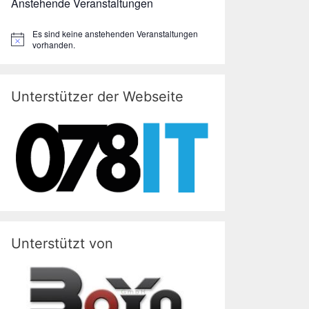
Anstehende Veranstaltungen
Es sind keine anstehenden Veranstaltungen
H
vorhanden.
i
n
w
e
Unterstützer der Webseite
i
s
Unterstützt von